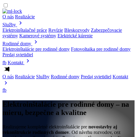
O nás
Realizácie
Služby
Elektroinštalačné práce
Revízie
Bleskozvody
Zabezpečovacie
systémy
Kamerové systémy
Elektrické kúrenie
Rodinné domy
Elektroinštalácie pre rodinné domy
Fotovoltaika pre rodinné domy
Predaj svietidiel
fb
Kontakt
O nás
Realizácie
Služby
Rodinné domy
Predaj svietidiel
Kontakt
fb
Elektroinštalácie pre rodinné domy
– na
mieru, bezpečne a kvalitne
Realizujeme kompletné elektroinštalácie pre
novostavby aj
rekonštrukcie rodinných domov
. Od návrhu rozvodov, cez