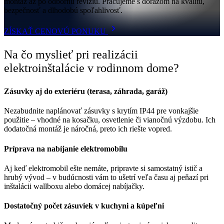
montáž až po odbornú revíziu. Pracujeme s dôrazom na kvalitu,
bezpečnosť a dlhodobú spoľahlivosť.
ZÍSKAŤ CENOVÚ PONUKU
Na čo myslieť pri realizácii
elektroinštalácie v rodinnom dome?
Zásuvky aj do exteriéru (terasa, záhrada, garáž)
Nezabudnite naplánovať zásuvky s krytím IP44 pre vonkajšie
použitie – vhodné na kosačku, osvetlenie či vianočnú výzdobu. Ich
dodatočná montáž je náročná, preto ich riešte vopred.
Príprava na nabíjanie elektromobilu
Aj keď elektromobil ešte nemáte, pripravte si samostatný istič a
hrubý vývod – v budúcnosti vám to ušetrí veľa času aj peňazí pri
inštalácii wallboxu alebo domácej nabíjačky.
Dostatočný počet zásuviek v kuchyni a kúpeľni