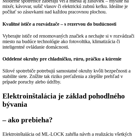
Moderné spotrebiče zaberajú veľa miesta aj zásuviek – myslite na
mixér, kávovar, sušič vlasov či elektrickú zubnú kefku. Ideálne je
počítať so zásuvkami nad každou pracovnou plochou.
Kvalitné ističe a rozvádzače – s rezervou do budúcnosti
Vyberajte ističe od renomovaných značiek a nechajte si v rozvádzači
miesto na budúce technológie ako fotovoltika, klimatizácia či
inteligentné ovládanie domácnosti.
Oddelené okruhy pre chladničku, rúru, práčku a kúrenie
Silové spotrebiče potrebujú samostatné okruhy kvôli bezpečnosti a
stabilite siete. Znížite tak riziko preťaženia a zlepšíte prehľad v
prípade poruchy alebo údržby.
Elektroinštalácia je základ pohodlného
bývania
– ako prebieha?
Elektroinštalácia od ML-LOCK zahŕňa návrh a realizáciu všetkých