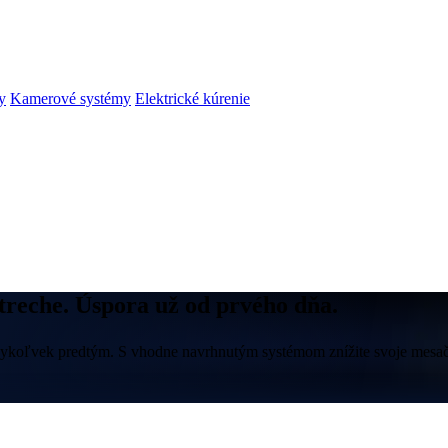
y
Kamerové systémy
Elektrické kúrenie
streche. Úspora už od prvého dňa.
 kedykoľvek predtým. S vhodne navrhnutým systémom znížite svoje mesa