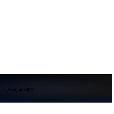
čné náklady aj o 90 %.