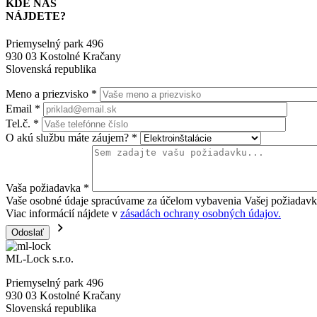
KDE NÁS
NÁJDETE?
Priemyselný park 496
930 03 Kostolné Kračany
Slovenská republika
Meno a priezvisko
*
Email
*
Tel.č.
*
O akú službu máte záujem?
*
Vaša požiadavka
*
Vaše osobné údaje spracúvame za účelom vybavenia Vašej požiadavk
Viac informácií nájdete v
zásadách ochrany osobných údajov.
ML-Lock s.r.o.
Priemyselný park 496
930 03 Kostolné Kračany
Slovenská republika