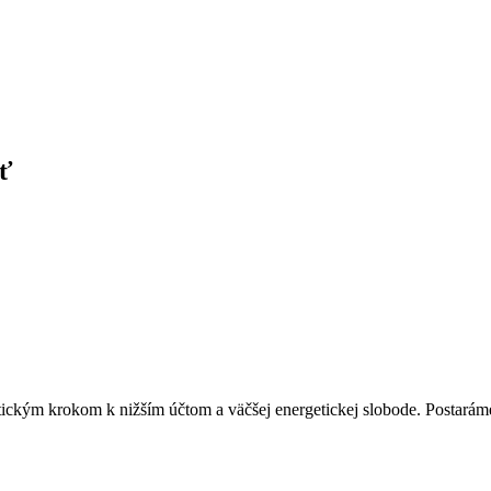
úť
raktickým krokom k nižším účtom a väčšej energetickej slobode. Postará