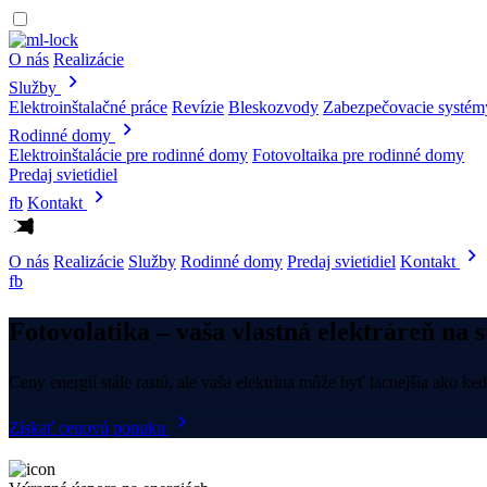
O nás
Realizácie
Služby
Elektroinštalačné práce
Revízie
Bleskozvody
Zabezpečovacie systém
Rodinné domy
Elektroinštalácie pre rodinné domy
Fotovoltaika pre rodinné domy
Predaj svietidiel
fb
Kontakt
O nás
Realizácie
Služby
Rodinné domy
Predaj svietidiel
Kontakt
fb
Fotovolatika
– vaša vlastná elektráreň na 
Ceny energií stále rastú, ale vaša elektrina môže byť lacnejšia ako
Získať cenovú ponuku