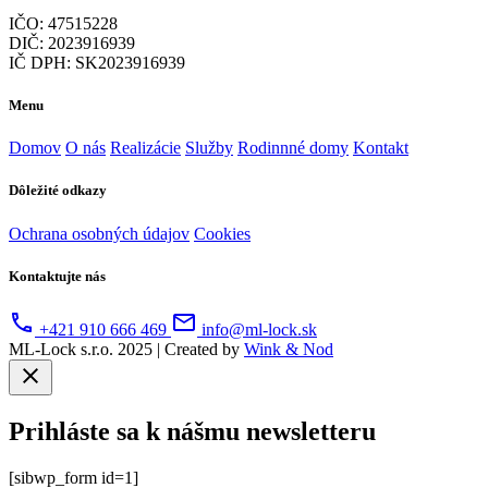
IČO: 47515228
DIČ: 2023916939
IČ DPH: SK2023916939
Menu
Domov
O nás
Realizácie
Služby
Rodinnné domy
Kontakt
Dôležité odkazy
Ochrana osobných údajov
Cookies
Kontaktujte nás
+421 910 666 469
info@ml-lock.sk
ML-Lock s.r.o. 2025 | Created by
Wink & Nod
Prihláste sa k nášmu newsletteru
[sibwp_form id=1]